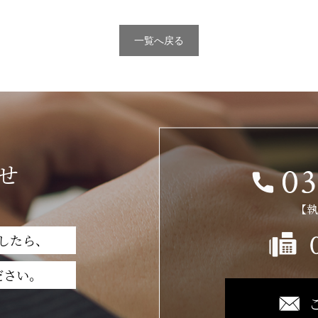
一覧へ戻る
せ
【執
したら、
ださい。